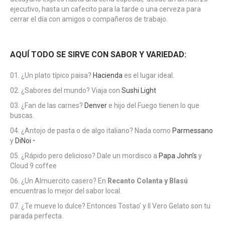
ejecutivo, hasta un cafecito para la tarde o una cerveza para
cerrar el día con amigos o compañeros de trabajo.
AQUÍ TODO SE SIRVE CON SABOR Y VARIEDAD:
¿Un plato típico paisa?
Hacienda
es el lugar ideal.
¿Sabores del mundo? Viaja con
Sushi Light
¿Fan de las carnes?
Denver
e hijo del Fuego tienen lo que
buscas.
¿Antojo de pasta o de algo italiano? Nada como
Parmessano
y
DiNoi
•
¿Rápido pero delicioso? Dale un mordisco a
Papa John’s
y
Cloud 9 coffee
¿Un Almuercito casero? En
Recanto Colanta y Blasú
encuentras lo mejor del sabor local.
¿Te mueve lo dulce? Entonces Tostao’ y II Vero Gelato son tu
parada perfecta.